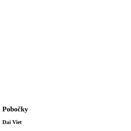
Věrnostní karta
Sleva 10% na celý účet
10 razítek k nasbírání
Pobočky
Dai Viet